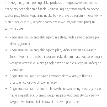
krótkiego nagrania po angielsku podczas przygotowywania się do
pracy czy przeglądanie fiszek Business English, trzymanych na nocnej
szafce przy łóżku.Regularna nauka to – wbrew pozorom – nie sztywny
plan przez cały rok, sztywne ramy czasowe i wywieranie presji na
samym sobie.
Regularna nauka angielskiego to nie stres, nuda i zniechęcenie po
kilku tygodniach.
Regularna nauka angielskiego to plan, który zmienia się wraz z
Tobą, Twoimi potrzebami, porami roku (latem masz więcej energii i
wstajesz wcześniej, a zimą zaglądasz do angielskiego na krócej po
południu).
Regularna nauka to zabawa z tworzeniem własnych fiszek z
brystolu i kolorowych zakreślaczy.
Regularna nauka to zakup ciekawych i nowoczesnych narzędzi do
nauki angielskiego biznesowego, na przykład zeszyty ćwiczeń w
wygodnym formacie i ciekawej oprawie graficznej.