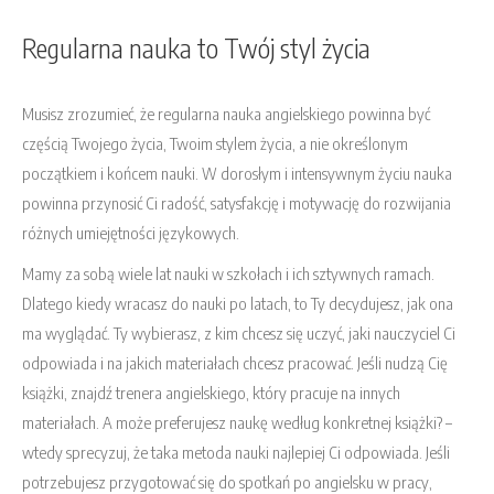
Regularna nauka to Twój styl życia
Musisz zrozumieć, że regularna nauka angielskiego powinna być
częścią Twojego życia, Twoim stylem życia, a nie określonym
początkiem i końcem nauki. W dorosłym i intensywnym życiu nauka
powinna przynosić Ci radość, satysfakcję i motywację do rozwijania
różnych umiejętności językowych.
Mamy za sobą wiele lat nauki w szkołach i ich sztywnych ramach.
Dlatego kiedy wracasz do nauki po latach, to Ty decydujesz, jak ona
ma wyglądać. Ty wybierasz, z kim chcesz się uczyć, jaki nauczyciel Ci
odpowiada i na jakich materiałach chcesz pracować. Jeśli nudzą Cię
książki, znajdź trenera angielskiego, który pracuje na innych
materiałach. A może preferujesz naukę według konkretnej książki? –
wtedy sprecyzuj, że taka metoda nauki najlepiej Ci odpowiada. Jeśli
potrzebujesz przygotować się do spotkań po angielsku w pracy,