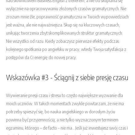
nad słownictwem Business English z trenerem, a nie od skupiania się
wyłącznie na opracowywaniu złożonych czasów gramatycznych. Nie
zrozum mnie źle, poprawność gramatyczna w Twoich wypowiedziach
jest ważna, ale nie najważniejsza. Skup się na kluczowych czasach,
unikając tworzenia zbyt skomplikowanych struktur gramatycznych.
Nie wszystko od razu. Kiedy zobaczysz pierwsze efekty podczas
kolejnego spotkania po angielsku w pracy, wtedy Twoja satysfakcja z
postępów da Ci energię do nowej pracy.
Wskazówka #3 - Ściągnij z siebie presję czasu
Wywieranie presji czasu i stresu to często największe wyzwanie dla
moich uczniów. W takich momentach zwykle powtarzam, że nie ma
potrzeby spieszyć się, bo nauka angielskiego w dorosłym życiu
powinna być przyjemnością, a nie tylko wyznaczonym terminem
egzaminu, którego – de facto – nie ma… Jeśli już inwestujesz swój czas i