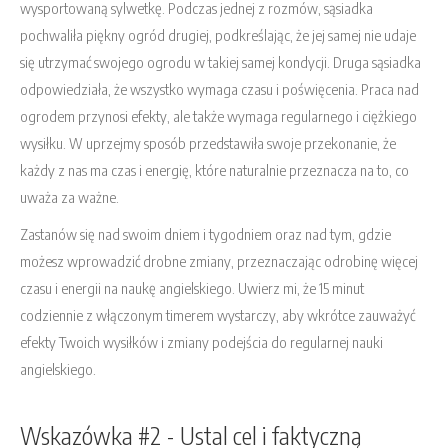
wysportowaną sylwetkę. Podczas jednej z rozmów, sąsiadka
pochwaliła piękny ogród drugiej, podkreślając, że jej samej nie udaje
się utrzymać swojego ogrodu w takiej samej kondycji. Druga sąsiadka
odpowiedziała, że wszystko wymaga czasu i poświęcenia. Praca nad
ogrodem przynosi efekty, ale także wymaga regularnego i ciężkiego
wysiłku. W uprzejmy sposób przedstawiła swoje przekonanie, że
każdy z nas ma czas i energię, które naturalnie przeznacza na to, co
uważa za ważne.
Zastanów się nad swoim dniem i tygodniem oraz nad tym, gdzie
możesz wprowadzić drobne zmiany, przeznaczając odrobinę więcej
czasu i energii na naukę angielskiego. Uwierz mi, że 15 minut
codziennie z włączonym timerem wystarczy, aby wkrótce zauważyć
efekty Twoich wysiłków i zmiany podejścia do regularnej nauki
angielskiego.
Wskazówka #2 - Ustal cel i faktyczną