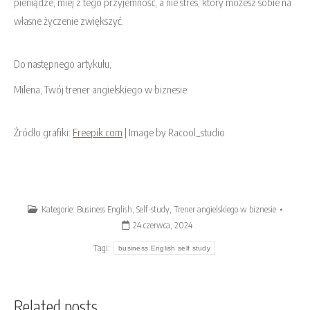
pieniądze, miej z tego przyjemność, a nie stres, który możesz sobie na
własne życzenie zwiększyć.
Do następnego artykułu,
Milena, Twój trener angielskiego w biznesie.
Źródło grafiki:
Freepik.com
| Image by Racool_studio
Kategorie:
Business English
,
Self-study
,
Trener angielskiego w biznesie
24 czerwca, 2024
Tagi:
business English self study
Related posts