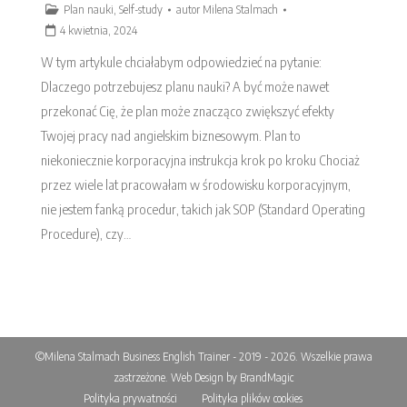
Plan nauki
,
Self-study
autor
Milena Stalmach
4 kwietnia, 2024
W tym artykule chciałabym odpowiedzieć na pytanie:
Dlaczego potrzebujesz planu nauki? A być może nawet
przekonać Cię, że plan może znacząco zwiększyć efekty
Twojej pracy nad angielskim biznesowym. Plan to
niekoniecznie korporacyjna instrukcja krok po kroku Chociaż
przez wiele lat pracowałam w środowisku korporacyjnym,
nie jestem fanką procedur, takich jak SOP (Standard Operating
Procedure), czy…
©Milena Stalmach Business English Trainer - 2019 - 2026. Wszelkie prawa
zastrzeżone.
Web Design by BrandMagic
Polityka prywatności
Polityka plików cookies